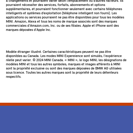
à changements et pourraient varier selon l’emplacement ou d’autres facteurs. Ils
pourraient nécessiter des services, forfaits, abonnements et options
supplémentaires, et pourraient fonctionner seulement avec certains téléphones
intelligents et systèmes d’exploitation (téléphone intelligent non fourni). Les
applications ou services pourraient ne pas être disponibles pour tous les modèles
MINI. Amazon, Alexa et tous les noms de marque associés sont des marques
commerciales d'Amazon.com, Inc. ou de ses filiales. Apple et iPhone sont des
marques déposées d'Apple Inc.
Modèle étranger illustré. Certaines caractéristiques peuvent ne pas être
disponibles au Canada. Les modes MINI Expereience sont simulés, l'expérience
réelle peut varier. ©️ 2024 MINI Canada. « MINI », le logo MINI, les désignations de
modèles MINI et tous les autres symboles, marques et images afférents à MINI
sont la propriété exclusive ou sont des marques déposées de BMW AG utilisées
sous licence. Toutes les autres marques sont la propriété de leurs détenteurs
respectifs.